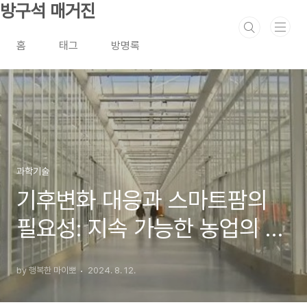
본문 바로가기
방구석 매거진
홈
태그
방명록
과학기술
기후변화 대응과 스마트팜의
필요성: 지속 가능한 농업의 필
수 전략 기후변화와 농업의 위
by 행복한 마이뽀
2024. 8. 12.
기