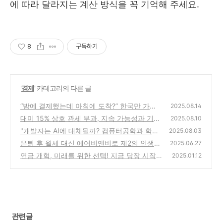
에 따라 달라지는 계산 방식을 꼭 기억해 주세요.
8
구독하기
'
경제
' 카테고리의 다른 글
“밤에 결제했는데 아침에 도착?” 한국만 가능
2025.08.14
한 초고속 배송의 모든 비밀
대미 15% 상호 관세 부과, 지속 가능성과 기업
(12)
2025.08.10
대응 전략 완벽 분석
"개발자는 AI에 대체될까? 컴퓨터공학과 학생
(7)
2025.08.03
이 지금 알아야 할 5가지 전략"
은퇴 후 월세 대신 에어비앤비로 제2의 인생
(7)
2025.06.27
준비?
연금 개혁, 미래를 위한 선택! 지금 당장 시작
(1)
2025.01.12
해야 하는 이유
(0)
관련글