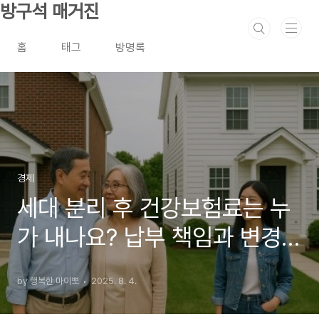
본문 바로가기
방구석 매거진
홈
태그
방명록
경제
세대 분리 후 건강보험료는 누
가 내나요? 납부 책임과 변경
사항 총정리
by 행복한 마이뽀
2025. 8. 4.