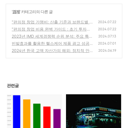
'
경제
' 카테고리의 다른 글
"편의점 창업 가맹비: 산출 기준과 브랜드별 비
2024.07.22
교"
"편의점 창업 비용 완벽 가이드 : 초기 투자부
(0)
2024.07.22
터 운영까지"
2023년 IMD 세계경쟁력 순위 분석: 주요 특징
(0)
2024.07.13
과 국가별 성과
빈발효과를 활용한 헬스케어 제품 광고 성공
(0)
2024.07.01
사례
2024년 한국 고액 자산가의 해외: 정치적 안정
(1)
2024.06.19
성과 경제적 자유가 주 요인
(1)
관련글