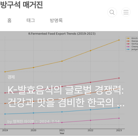
본문 바로가기
방구석 매거진
홈
태그
방명록
경제
K-발효음식의 글로벌 경쟁력:
건강과 맛을 겸비한 한국의 전
통 맛
by 행복한 마이뽀
2024. 7. 14.