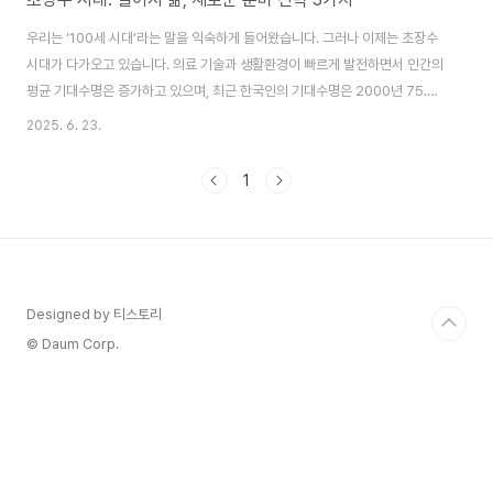
우리는 ‘100세 시대’라는 말을 익숙하게 들어왔습니다. 그러나 이제는 초장수
시대가 다가오고 있습니다. 의료 기술과 생활환경이 빠르게 발전하면서 인간의
평균 기대수명은 증가하고 있으며, 최근 한국인의 기대수명은 2000년 75.9
세에서 2021년 83.8세로 7.94세 향상되었습니다. 이렇듯 기대수명이 늘어
2025. 6. 23.
나면서 노후 준비에 대한 관심도 높아지고 있습니다.하지만 단순히 오래 사는
것이 중요한 것이 아니라, 어떻게 살아갈 것인가가 더 중요한 문제입니다. 50
1
년 전만 해도 기대수명은 짧아 은퇴 후 경제적 부담이 크지 않았지만, 이제는 은
퇴 후에도 30~40년을 살아가야 하는 시대가 되었습니다. 초장수 시대를 살아
가기 위한 평생소득의 중요성이 점점 더 커지고 있습니다. 기대수명의 변화한
국인의 기대수명이 증가..
Designed by 티스토리
© Daum Corp.