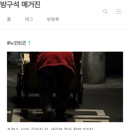
본문 바로가기
방구석 매거진
홈
태그
방명록
노인빈곤
1
초장수 시대: 길어지 삶, 새로운 준비 전략 3가지