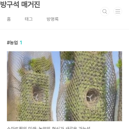
본문 바로가기
방구석 매거진
홈
태그
방명록
농업
1
스마트팜의 미래: 농업의 혁신과 새로운 가능성