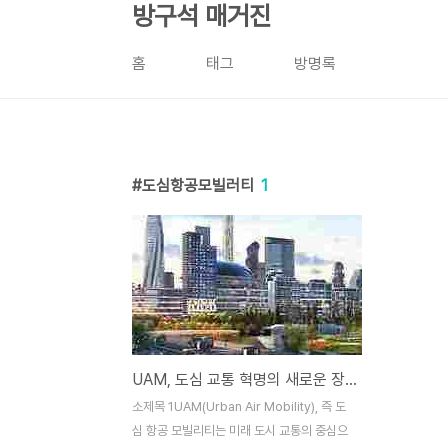
본문 바로가기
방구석 매거진
홈
태그
방명록
도심항공모빌러티
1
UAM, 도심 교통 혁명의 새로운 장을 열다
소제목 1UAM(Urban Air Mobility), 즉 도
심 항공 모빌리티는 미래 도시 교통의 중심으