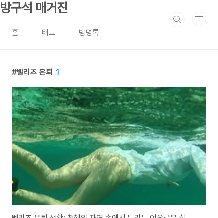
본문 바로가기
방구석 매거진
홈
태그
방명록
벨리즈 은퇴
1
벨리즈 은퇴 생활: 천혜의 자연 속에서 누리는 여유로운 삶