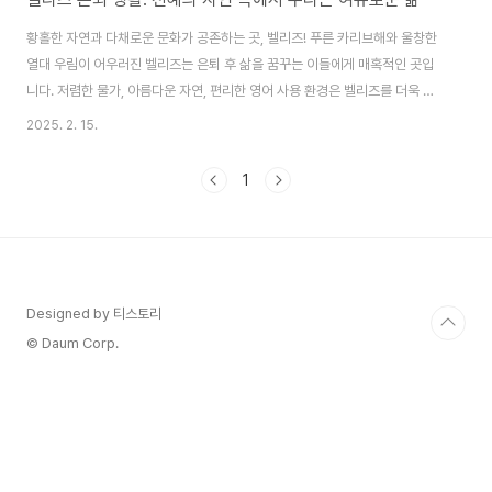
황홀한 자연과 다채로운 문화가 공존하는 곳, 벨리즈! 푸른 카리브해와 울창한
열대 우림이 어우러진 벨리즈는 은퇴 후 삶을 꿈꾸는 이들에게 매혹적인 곳입
니다. 저렴한 물가, 아름다운 자연, 편리한 영어 사용 환경은 벨리즈를 더욱 매
력적인 은퇴지로 만듭니다. 이 글에서는 벨리즈에서의 인기 있는 은퇴 지역부
2025. 2. 15.
터 은퇴자 프로그램, 생활비, 의료 시스템까지 꼼꼼하게 정리하여 벨리즈에서
의 새로운 삶을 준비하는 데 필요한 모든 정보를 알아보겠습니다. 벨리즈에서
1
의 은퇴 생활의 장점· 낮은 생활비: 북미나 유럽에 비해 상대적으로 저렴한 물가
가 장점입니다.· 자연의 아름다움: 카리브 해변, 열대우림, 마야 유적지등 다양
한 볼거리가 있습니다.· 언어의 편의성: 벨리즈의 공식 언어는 영어로, 한국에서
영어를 배우신 분들에게 의..
Designed by 티스토리
© Daum Corp.