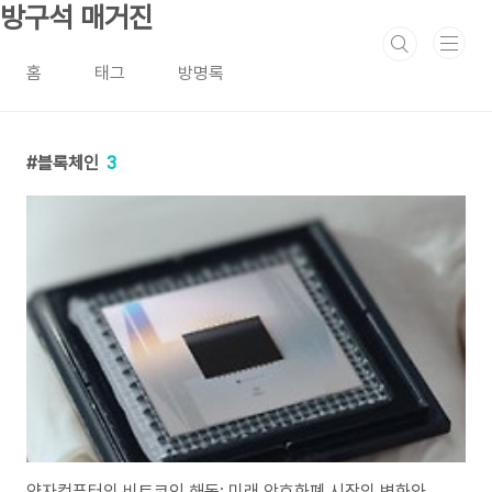
본문 바로가기
방구석 매거진
홈
태그
방명록
블록체인
3
양자컴퓨터의 비트코인 해독: 미래 암호화폐 시장의 변화와 보안에 미치는 영향