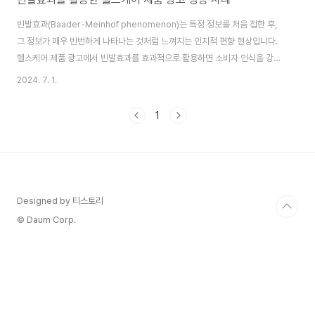
빈발효과(Baader-Meinhof phenomenon)는 특정 정보를 처음 접한 후,
그 정보가 매우 빈번하게 나타나는 것처럼 느껴지는 인지적 편향 현상입니다.
헬스케어 제품 광고에서 빈발효과를 효과적으로 활용하면 소비자 인식을 강화
하고 판매를 촉진할 수 있습니다. 이번 글에서는 빈발효과를 활용한 헬스케어
2024. 7. 1.
제품 광고 성공 사례를 중심으로 그 효과와 전략을 살펴보겠습니다. 성공적인
헬스케어 제품 광고 사례사례: 건강 보조제 '비타맥스'배경:비타맥스는 한 헬스
1
케어 기업이 출시한 새로운 건강 보조제입니다. 이 제품은 면역력 강화와 피로
회복에 효과가 있는 성분을 함유하고 있습니다. 출시 초기, 제품의 인지도를 높
이고 판매를 촉진하기 위해 빈발효과를 활용한 광고 캠페인을 진행했습니
다. 광고 전략1. 다채널 광..
Designed by 티스토리
© Daum Corp.