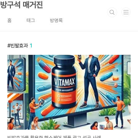
본문 바로가기
방구석 매거진
홈
태그
방명록
빈발효과
1
빈발효과를 활용한 헬스케어 제품 광고 성공 사례