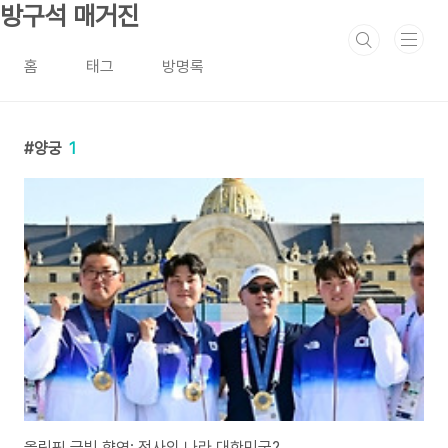
본문 바로가기
방구석 매거진
홈
태그
방명록
양궁
1
올림픽 금빛 향연: 전사의 나라 대한민국?