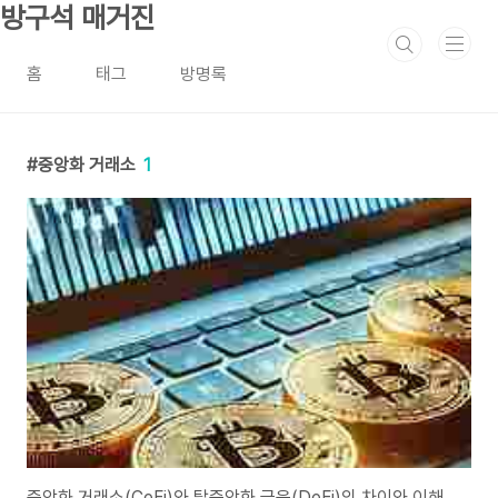
본문 바로가기
방구석 매거진
홈
태그
방명록
중앙화 거래소
1
중앙화 거래소(CeFi)와 탈중앙화 금융(DeFi)의 차이와 이해