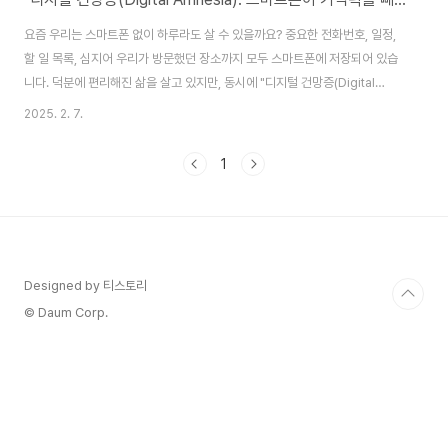
요즘 우리는 스마트폰 없이 하루라도 살 수 있을까요? 중요한 전화번호, 일정,
할 일 목록, 심지어 우리가 방문했던 장소까지 모두 스마트폰에 저장되어 있습
니다. 덕분에 편리해진 삶을 살고 있지만, 동시에 "디지털 건망증(Digital
Amnesia)"이라는 새로운 문제를 겪고 있습니다. 스마트 기기에 의존하면서
2025. 2. 7.
우리의 뇌가 기억력을 점점 상실하는 현상, 과연 괜찮은 걸까요?디지털 건망증
이란?디지털 건망증이란, 정보를 저장하는 디지털 기기에 지나치게 의존하여
1
직접 기억하지 못하는 현상을 뜻합니다. 대표적인 예로는 다음과 같은 것들이
있습니다. ✔ 친구나 가족의 전화번호를 외우지 못함✔ 중요한 일정이 있어도
알람이 없으면 잊어버림✔ 검색하면 바로 나오는 정보는 외우려 하지 않음✔
길을 찾을 때 지도 앱 없이..
Designed by 티스토리
© Daum Corp.