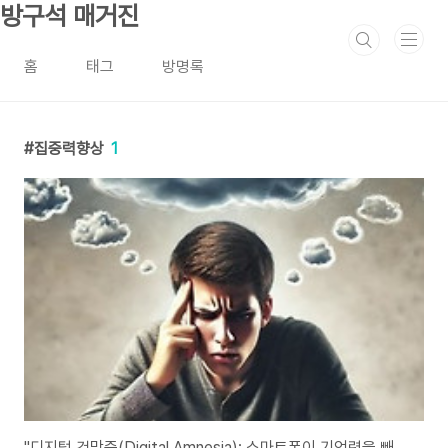
본문 바로가기
방구석 매거진
홈
태그
방명록
집중력향상
1
"디지털 건망증(Digital Amnesia): 스마트폰이 기억력을 빼앗는 시대, 해결책은?"