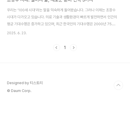
우리는 ‘100세 시대’라는 말을 익숙하게 들어왔습니다. 그러나 이제는 초장수
시대가 다가오고 있습니다. 의료 기술과 생활환경이 빠르게 발전하면서 인간의
평균 기대수명은 증가하고 있으며, 최근 한국인의 기대수명은 2000년 75.9
세에서 2021년 83.8세로 7.94세 향상되었습니다. 이렇듯 기대수명이 늘어
2025. 6. 23.
나면서 노후 준비에 대한 관심도 높아지고 있습니다.하지만 단순히 오래 사는
것이 중요한 것이 아니라, 어떻게 살아갈 것인가가 더 중요한 문제입니다. 50
1
년 전만 해도 기대수명은 짧아 은퇴 후 경제적 부담이 크지 않았지만, 이제는 은
퇴 후에도 30~40년을 살아가야 하는 시대가 되었습니다. 초장수 시대를 살아
가기 위한 평생소득의 중요성이 점점 더 커지고 있습니다. 기대수명의 변화한
국인의 기대수명이 증가..
Designed by 티스토리
© Daum Corp.