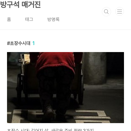
본문 바로가기
방구석 매거진
홈
태그
방명록
초장수시대
1
초장수 시대: 길어지 삶, 새로운 준비 전략 3가지