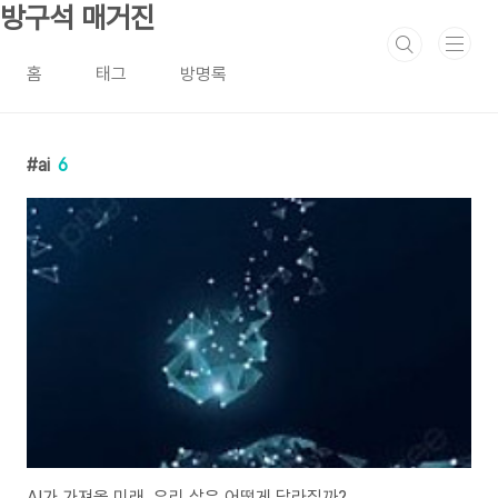
본문 바로가기
방구석 매거진
홈
태그
방명록
ai
6
AI가 가져올 미래, 우리 삶은 어떻게 달라질까?