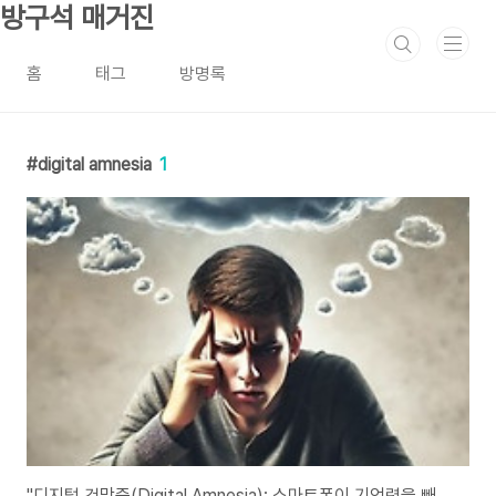
본문 바로가기
방구석 매거진
홈
태그
방명록
digital amnesia
1
"디지털 건망증(Digital Amnesia): 스마트폰이 기억력을 빼앗는 시대, 해결책은?"