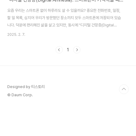
요즘 우리는 스마트폰 없이 하루라도 살 수 있을까요? 중요한 전화번호, 일정,
할 일 목록, 심지어 우리가 방문했던 장소까지 모두 스마트폰에 저장되어 있습
니다. 덕분에 편리해진 삶을 살고 있지만, 동시에 "디지털 건망증(Digital
Amnesia)"이라는 새로운 문제를 겪고 있습니다. 스마트 기기에 의존하면서
2025. 2. 7.
우리의 뇌가 기억력을 점점 상실하는 현상, 과연 괜찮은 걸까요?디지털 건망증
이란?디지털 건망증이란, 정보를 저장하는 디지털 기기에 지나치게 의존하여
1
직접 기억하지 못하는 현상을 뜻합니다. 대표적인 예로는 다음과 같은 것들이
있습니다. ✔ 친구나 가족의 전화번호를 외우지 못함✔ 중요한 일정이 있어도
알람이 없으면 잊어버림✔ 검색하면 바로 나오는 정보는 외우려 하지 않음✔
길을 찾을 때 지도 앱 없이..
Designed by 티스토리
© Daum Corp.