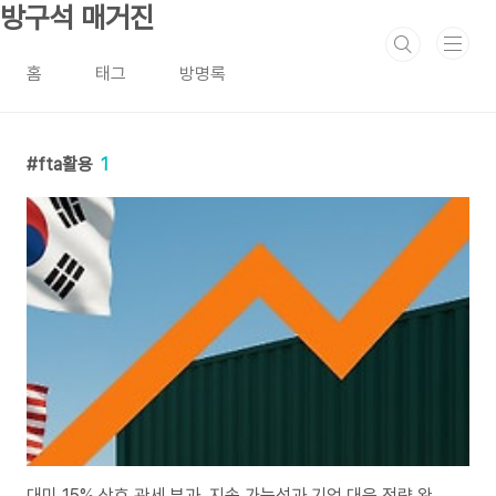
본문 바로가기
방구석 매거진
홈
태그
방명록
fta활용
1
대미 15% 상호 관세 부과, 지속 가능성과 기업 대응 전략 완벽 분석