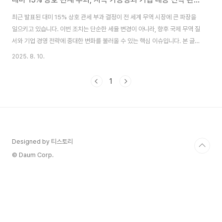
최근 발표된 대미 15% 상호 관세 부과 결정이 전 세계 무역 시장에 큰 파장을
일으키고 있습니다. 이번 조치는 단순한 세율 변경이 아니라, 향후 국제 무역 질
서와 기업 경영 전략에 중대한 변화를 불러올 수 있는 핵심 이슈입니다. 본 글에
서는 관세 부과 결정의 배경, 지속 가능성, 그리고 효과적인 대응 전략을 심층
2025. 8. 10.
분석합니다. 1. 대미 15% 상호 관세 부과 결정, 왜 중요한가?대미 15% 관세는
특정 산업과 품목에 직접적인 영향을 미치며, 미국과의 무역 관계뿐 아니라 글
1
로벌 공급망에도 파급 효과를 줍니다. · 국내 수출기업은 가격 경쟁력 약화 우려
· 수입기업은 원가 상승 부담 소비자는 물가 인상 가능성 결국 이번 관세 부과는
단기적·장기적 경제 흐름 모두에 중요한 의미를 지닙니다. 2. 대미 ..
Designed by 티스토리
© Daum Corp.