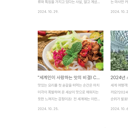
류와 특징을 가지고 있다는 사실, 알고 계셨
는 마사만 
나요? 오늘은 초콜릿의 세계로 깊이 파고들
사랑받는 요
2024. 10. 29.
2024. 10. 2
어, 여러분의 입맛을 사로잡는 특별한 초콜릿
중심으로 인
을 찾아 떠나는 유익한 여정을 떠나보도록 하
료와 조리 방
겠습니다. 먼저 초콜릿의 역사를 간단히 알아
별화된 매력
보면 초콜릿은 고대 마야 문명까지 거슬러
커리의 인기가
올라갑니다. 마야인들은 카카오 열매를 빻아
른 태국 커리
만든 음료를 신에게 바치고, 귀한 손님에게
배경을 통해
대접했죠. 이후 스페인 정복자들에 의해 유럽
습니다. 마사
에 소개되면서 초콜릿은 귀족들의 전유물로
리는 깊고 풍
자리 잡았습니다. 설탕과 우유가 더해지면서
전통적인 태
"세계인이 사랑하는 맛의 비결! CNN이 선정한 인기 요리 TOP10" 1편
달콤한 초콜릿으로 변신했고, 오늘날 우리가
기 때문에,
즐기는 다양한 초콜릿의 기원이 되었답니
게도 적합합니
맛있는 요리를 첫 숟갈을 떠먹는 순간은 마치
세게 여행객
다. 그럼 초콜릿 종류에 대한 완벽 가이드!초
감자, 땅콩,
미각이 폭발하며 온 세상이 맛으로 채워지는
까요?202
콜릿은 전 세계적으로 사랑받는 디..
기)인데, 여기
듯한 느껴지는 감정이죠! 전 세계에는 이런
순위가 발표
기쁨을 주는 다양한 요리들이 참 많이 있습니
인정한 최고
2024. 10. 25.
2024. 10. 6
다. 그 가운데에는 그 나라의 문화와 역사에
습니다. 이
서 유래한 요리들도 있습니다. 이번 블로그에
순위 결과와 
서는 CNN이 선정한 세계에서 가장 인기 있
보겠습니다.