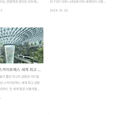
커리는 관광객과 현지인 모두에게
리 TOP 10위~6위)에 이어 세계인이 사랑
리입니다. 특히 태국 남부 지방을
하는 맛의 비결 TOP 5위부터 1위까지 2편
7.
2024. 10. 25.
기 있는 마사만 커리는 독특한 재
을 각 요리의 역사적 배경과 간단한 요리법에
식 덕분에 다른 태국 커리와 차
대해 알아보겠습니다. 5위 팟타이 (Pad
을 자랑합니다. 지금부터 마사만
Thai) / 태국 팟타이는 단순한 음식을 넘어
 있는 이유, 처음 만든 사람, 다
태국의 역사와 문화를 담고 있는 특별한 요리
와의 구별 방법, 그리고 역사적
입니다. 1930년대 태국 정부는 민족주의 운
 이 특별한 요리에 대해 알아보겠
동의 일환으로 쌀 소비를 장려하고, 중국 음
만 커리의 인기 이유 마사만 커
식으로 인식되던 볶음 쌀국수를 태국화하여
부한 맛으로 유명합니다. 특히,
'팟타이'라는 이름으로 대중화시켰습니다. 이
국 커리보다 덜 매운 맛이 특징이
는 태국 고유의 음식 문화를 확립하고자 하는
2024년 스카이트랙스 세계 최고 공항 순위! 놓칠 수 없는 여행 정보
 매운 음식을 어려워하는 관광객에
노력의 결과였습니다.요리법팟타이의 핵심은
다. 주요 재료는 코코넛 밀크,
새콤달콤한 맛과 볶음 쌀국수의 조화입니
들이 뽑은 최고의 공항은 어디일
 그리고 고기(대개 소고기나 닭고
다. · 주재료: 쌀국수, 새우, 달걀, 두부, 땅콩,
4년 스카이트랙스 세계 최고 공항
..
숙주나물,..
되면서, 전 세계 항공 이용자들이
의 공항들이 다시금 주목받고 있
.
번 블로그에서는 스카이트랙스의
평가 과정 및 기준을 함께 알아
스카이트랙스 순위, 왜 중요할까