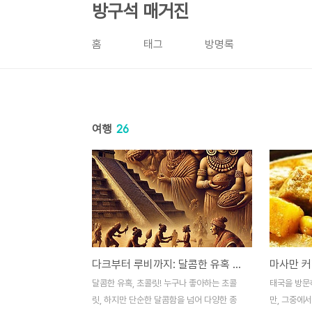
본문 바로가기
방구석 매거진
홈
태그
방명록
여행
26
다크부터 루비까지: 달콤한 유혹 초코릿의 종류 알아보기
달콤한 유혹, 초콜릿! 누구나 좋아하는 초콜
태국을 방문
릿, 하지만 단순한 달콤함을 넘어 다양한 종
만, 그중에