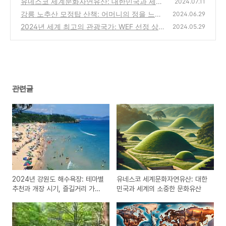
유네스코 세계문화자연유산: 대한민국과 세계
(0)
2024.07.11
의 소중한 문화유산
강릉 노추산 모정탑 산책: 어머니의 정을 느낄
(1)
2024.06.29
수 있는 돌 탑
2024년 세계 최고의 관광국가: WEF 선정 상
(1)
2024.05.29
위 10위와 대한민국의 순위
(0)
관련글
2024년 강원도 해수욕장: 테마별
유네스코 세계문화자연유산: 대한
추천과 개장 시기, 즐길거리 가이
민국과 세계의 소중한 문화유산
드