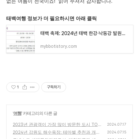
없는 여름이 천국이죠! 읽어 주셔서 감사합니다.
태백여행 정보가 더 필요하시면 아래 클릭
태백 축제: 2024년 태백 한강·낙동강 발원지 축제
mybbotistory.com
1
구독하기
'
여행
' 카테고리의 다른 글
2023년 관광객이 가장 많이 방문한 도시 TOP
2024.07.17
10: 인기 관광 명소와 방문 이유
2024년 강원도 해수욕장: 테마별 추천과 개장
(0)
2024.07.15
시기, 즐길거리 가이드