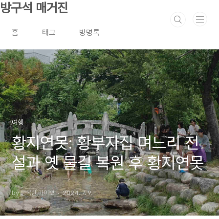
본문 바로가기
방구석 매거진
홈
태그
방명록
여행
황지연못: 황부자집 며느리 전
설과 옛 물길 복원 후 황지연못
by 행복한 마이뽀
2024. 7. 9.