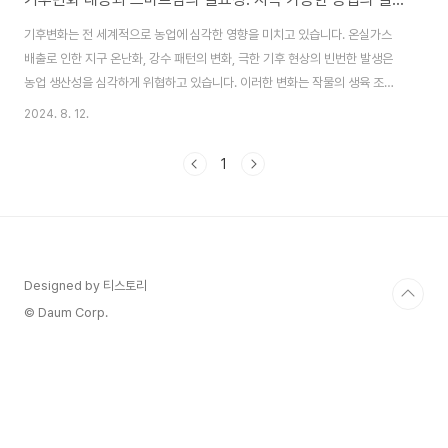
기후변화는 전 세계적으로 농업에 심각한 영향을 미치고 있습니다. 온실가스
배출로 인한 지구 온난화, 강수 패턴의 변화, 극한 기후 현상의 빈번한 발생은
농업 생산성을 심각하게 위협하고 있습니다. 이러한 변화는 작물의 생육 조건
을 불안정하게 만들며, 이는 수확량 감소와 품질 저하로 이어집니다. 농업 생태
2024. 8. 12.
계의 균형이 깨지면서 병충해와 같은 문제가 악화되고, 식량 안보에도 큰 위협
이 되고 있습니다. 이러한 상황에서 기존의 전통적인 농업 방식만으로는 기후
1
변화에 대응하기 어렵게 되었습니다. 이번 포스팅에서는 기후변화와 대응과 스
마트팜의 필요성에 대해 알아 보도옥 하겠습니다. 스마트팜은 정보통신기술
(ICT), 인공지능(AI), 사물인터넷(IoT) 등의 첨단 기술을농업에 접목하여 농작
물의 생육 상태를 실시간으로 모..
Designed by 티스토리
© Daum Corp.