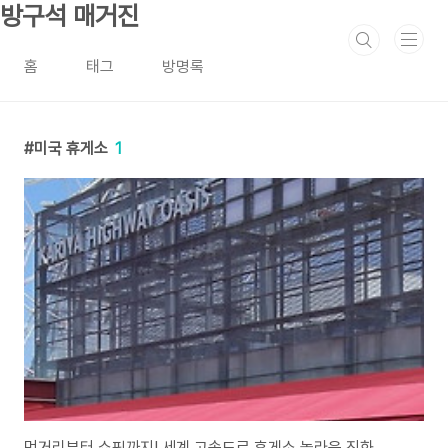
본문 바로가기
방구석 매거진
홈
태그
방명록
미국 휴게소
1
먹거리부터 쇼핑까지! 세계 고속도로 휴게소 놀라운 진화