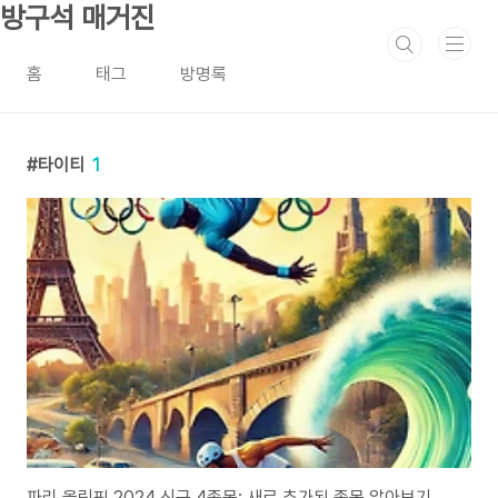
본문 바로가기
방구석 매거진
홈
태그
방명록
타이티
1
파리 올림픽 2024 신규 4종목: 새로 추가된 종목 알아보기