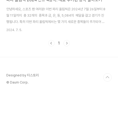
안녕하세요, 스포츠 팬 여러분! 이번 파리 올림픽은 2024년 7월 26일부터 8
월 11일까지 총 32개의 종목과 금, 은, 동, 5,084의 메달을 걸고 경기가 진
행됩니다. 특히 이번 파리 올림픽에서는 몇 가지 새로운 종목들이 추가되어 올
림픽대한 기대가 커지고 있습니다. 오늘은 파리 올림픽에 새로 추가된 종목들
2024. 7. 5.
과 스토리등에 대해 자세히 알아보겠습니다.1. 브레이크댄싱 (Breaking):음악
과 댄스가 왼 성하는 스포츠 브레이크댄싱은 1970년대 뉴욕에서 시작된 스트
1
리트 댄스로, 힙합 문화의 중요한 요소 중 하나입니다. 2024년 파리 올림픽에
서는 ‘브레이킹’이라는 이름으로 정식 종목으로 채택되었습니다. 브레이크댄싱
경기는 B-boy와 B-girl로 불리는 남녀 댄서들이 총 32명 선수가 출전하여..
Designed by 티스토리
© Daum Corp.