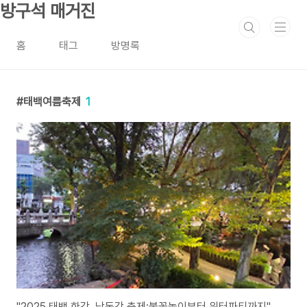
본문 바로가기
방구석 매거진
홈
태그
방명록
태백여름축제
1
"2025 태백 한강, 낙동강 축제:불꽃놀이부터 워터파티까지"